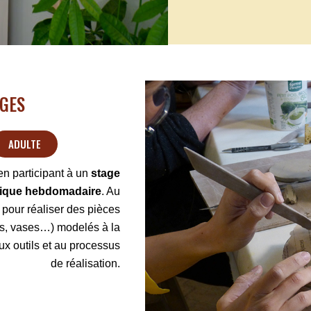
ATELIER M
AGES
ADULTE
en participant à un
stage
mique hebdomadaire
. Au
pour réaliser des pièces
ttes, vases…) modelés à la
ux outils et au processus
de réalisation.