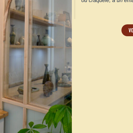
ou craquelé, à un émai
V