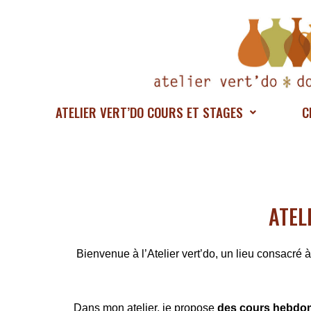
Aller
au
contenu
ATELIER VERT’DO COURS ET STAGES
C
ATEL
Bienvenue à l’Atelier vert’do, un lieu consacré à
Dans mon atelier, je propose
des cours hebdom